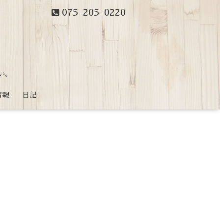
075-205-0220
い。
情報
日記