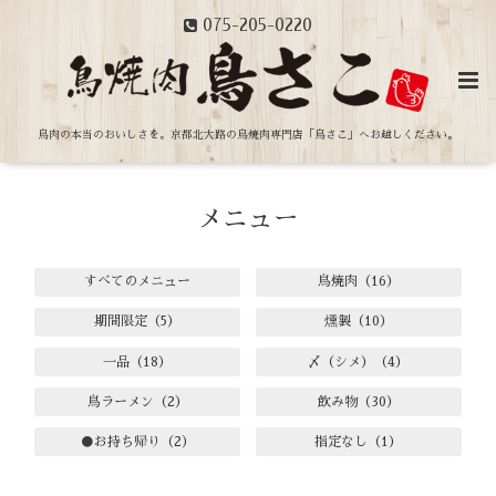
075-205-0220
鳥肉の本当のおいしさを。
京都北大路の鳥焼肉専門店「鳥さこ」へお越しください。
メニュー
すべてのメニュー
鳥焼肉（16）
期間限定（5）
燻製（10）
一品（18）
〆（シメ）（4）
鳥ラーメン（2）
飲み物（30）
●お持ち帰り（2）
指定なし（1）