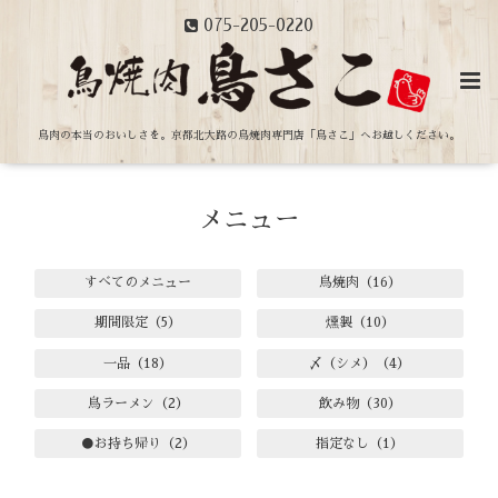
075-205-0220
鳥肉の本当のおいしさを。
京都北大路の鳥焼肉専門店「鳥さこ」へお越しください。
メニュー
すべてのメニュー
鳥焼肉（16）
期間限定（5）
燻製（10）
一品（18）
〆（シメ）（4）
鳥ラーメン（2）
飲み物（30）
●お持ち帰り（2）
指定なし（1）