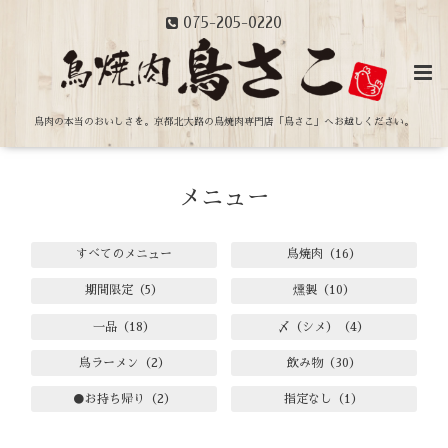
075-205-0220
鳥肉の本当のおいしさを。
京都北大路の鳥焼肉専門店「鳥さこ」へお越しください。
メニュー
すべてのメニュー
鳥焼肉（16）
期間限定（5）
燻製（10）
一品（18）
〆（シメ）（4）
鳥ラーメン（2）
飲み物（30）
●お持ち帰り（2）
指定なし（1）