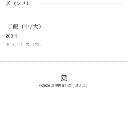
〆（シメ）
ご飯（中/大）
200円～
中…200円、大…270円
©2026
鳥焼肉専門店「鳥さこ」