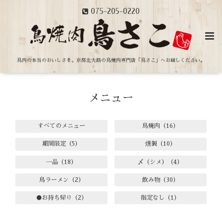
075-205-0220
鳥肉の本当のおいしさを。
京都北大路の鳥焼肉専門店「鳥さこ」へお越しください。
メニュー
すべてのメニュー
鳥焼肉（16）
期間限定（5）
燻製（10）
一品（18）
〆（シメ）（4）
鳥ラーメン（2）
飲み物（30）
●お持ち帰り（2）
指定なし（1）