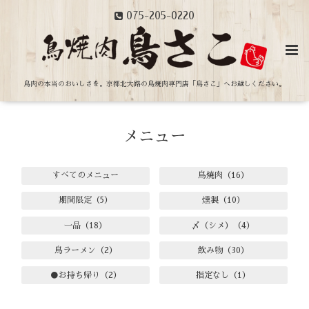
075-205-0220
鳥肉の本当のおいしさを。
京都北大路の鳥焼肉専門店「鳥さこ」へお越しください。
メニュー
すべてのメニュー
鳥焼肉（16）
期間限定（5）
燻製（10）
一品（18）
〆（シメ）（4）
鳥ラーメン（2）
飲み物（30）
●お持ち帰り（2）
指定なし（1）