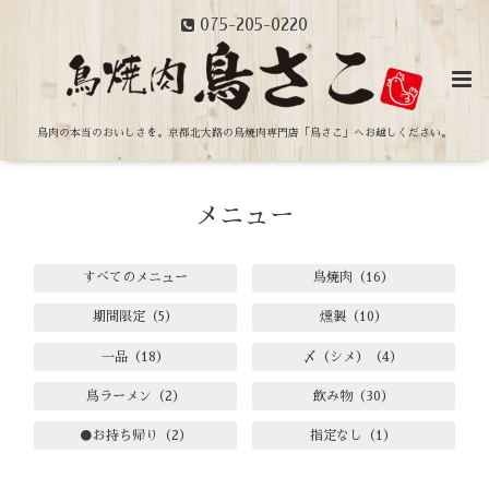
075-205-0220
鳥肉の本当のおいしさを。
京都北大路の鳥焼肉専門店「鳥さこ」へお越しください。
メニュー
すべてのメニュー
鳥焼肉（16）
期間限定（5）
燻製（10）
一品（18）
〆（シメ）（4）
鳥ラーメン（2）
飲み物（30）
●お持ち帰り（2）
指定なし（1）