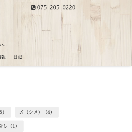
075-205-0220
い。
情報
日記
8）
〆（シメ）（4）
なし（1）