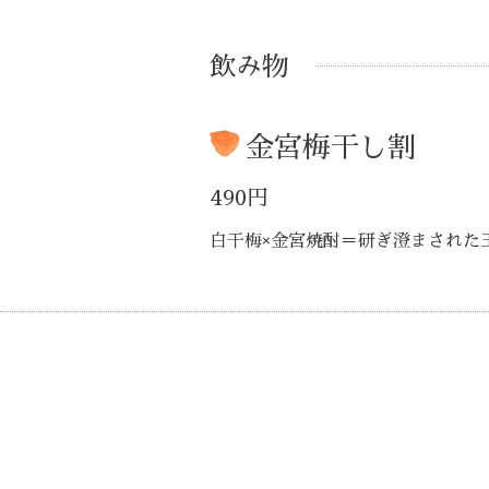
飲み物
金宮梅干し割
490円
白干梅×金宮焼酎＝研ぎ澄まされた