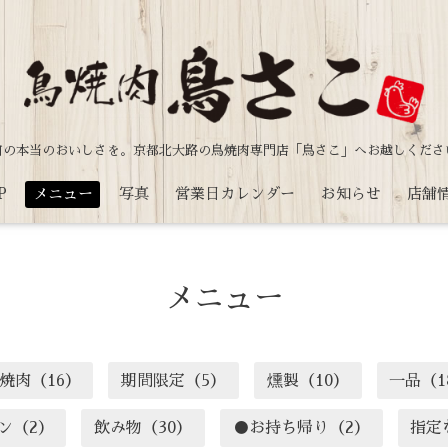
肉の本当のおいしさを。
京都北大路の鳥焼肉専門店「鳥さこ」へお越しくださ
P
メニュー
写真
営業日カレンダー
お知らせ
店舗
メニュー
焼肉（16）
期間限定（5）
燻製（10）
一品（1
ン（2）
飲み物（30）
●お持ち帰り（2）
指定