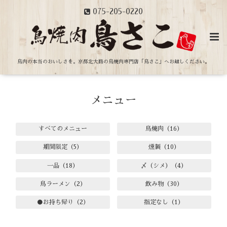
075-205-0220
鳥肉の本当のおいしさを。
京都北大路の鳥焼肉専門店「鳥さこ」へお越しください。
メニュー
すべてのメニュー
鳥焼肉（16）
期間限定（5）
燻製（10）
一品（18）
〆（シメ）（4）
鳥ラーメン（2）
飲み物（30）
●お持ち帰り（2）
指定なし（1）