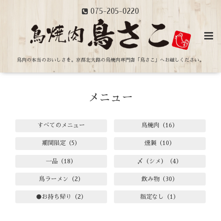
075-205-0220
鳥肉の本当のおいしさを。
京都北大路の鳥焼肉専門店「鳥さこ」へお越しください。
メニュー
すべてのメニュー
鳥焼肉（16）
期間限定（5）
燻製（10）
一品（18）
〆（シメ）（4）
鳥ラーメン（2）
飲み物（30）
●お持ち帰り（2）
指定なし（1）