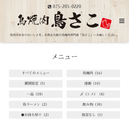
075-205-0220
鳥肉の本当のおいしさを。
京都北大路の鳥焼肉専門店「鳥さこ」へお越しください。
メニュー
すべてのメニュー
鳥焼肉（16）
期間限定（5）
燻製（10）
一品（18）
〆（シメ）（4）
鳥ラーメン（2）
飲み物（30）
●お持ち帰り（2）
指定なし（1）